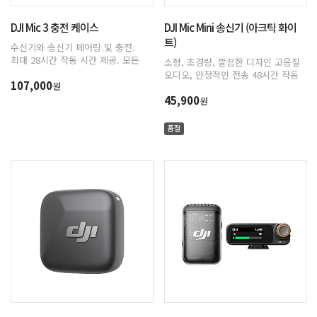
DJI Mic 3 충전 케이스
DJI Mic Mini 송신기 (아크틱 화이
트)
수신기와 송신기 페어링 및 충전.
최대 28시간 작동 시간 제공. 모든
소형, 초경량, 깔끔한 디자인 고음질
부품을 한 곳에 보관할 수 있습니다.
오디오, 안정적인 전송 48시간 작동
107,000
원
(케이스 사용 시) DJI OsmoAudio™
45,900
직접 연결로 프리미엄 사운드 음질
원
제공 2단계 액티브 노이즈 캔슬링
자동 제한으로 오디오 클리핑 방지
품절