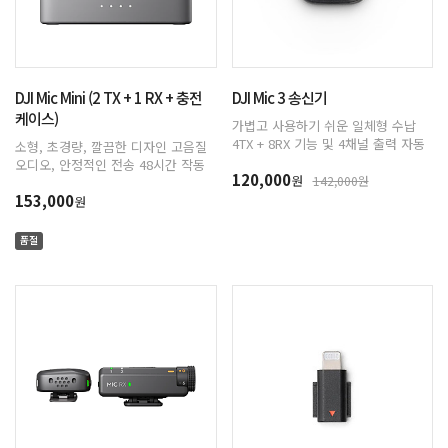
DJI Mic Mini (2 TX + 1 RX + 충전
DJI Mic 3 송신기
케이스)
가볍고 사용하기 쉬운 일체형 수납
4TX + 8RX 기능 및 4채널 출력 자동
소형, 초경량, 깔끔한 디자인 고음질
게인 조절로 균형 잡힌 음량 제공 세
오디오, 안정적인 전송 48시간 작동
120,000
가지 음성 톤 프리셋, 2단계 노이즈
원
142,000원
(케이스 사용 시) DJI OsmoAudio™
캔슬링 듀얼 밴드 간섭 방지, 무손실
153,000
직접 연결로 프리미엄 사운드 음질
원
오디오 전송 듀얼 파일 32-bit Float
제공 2단계 액티브 노이즈 캔슬링
내부 레코딩 지원 매끄러운 편집을
자동 제한으로 오디오 클리핑 방지
품절
위한 통합 타임코드 더욱 길어진 작동
시간 & 빠른 충전