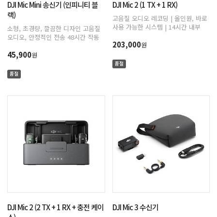
DJI Mic Mini 송신기 (인피니티 블
DJI Mic 2 (1 TX + 1 RX)
랙)
고음질 오디오 레코딩 | 올인원, 바로
사용 가능한 시스템 | 14시간 내부
소형, 초경량, 깔끔한 디자인 고음질
레코딩 & 32-bit Float 내부 레코딩 |
오디오, 안정적인 전송 48시간 작동
203,000
인텔리전트 노이즈 캔슬링, 또렷하고
원
(케이스 사용 시) DJI OsmoAudio™
깨끗한 음성 녹음 | 250m 전송 범위 |
45,900
직접 연결로 프리미엄 사운드 음질
원
18시간 배터리 사용
제공 2단계 액티브 노이즈 캔슬링
품절
자동 제한으로 오디오 클리핑 방지
품절
DJI Mic 2 (2 TX + 1 RX + 충전 케이
DJI Mic 3 수신기