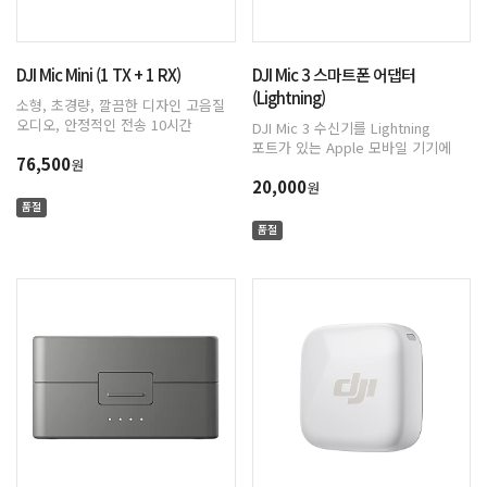
DJI Mic Mini (1 TX + 1 RX)
DJI Mic 3 스마트폰 어댑터
(Lightning)
소형, 초경량, 깔끔한 디자인 고음질
오디오, 안정적인 전송 10시간
DJI Mic 3 수신기를 Lightning
배터리 사용 DJI OsmoAudio™ 직접
포트가 있는 Apple 모바일 기기에
76,500
연결로 프리미엄 사운드 음질 제공
원
연결하면 오디오 녹음을 할 수
2단계 액티브 노이즈 캔슬링 자동
20,000
있습니다.
원
제한으로 오디오 클리핑 방지
품절
품절