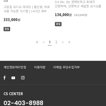
스)
DJI Mic 3는 컴팩트하고 휴대가
간편하며, 선명하고 세밀한 오디오를
고음질 오디오 레코딩 | 올인원, 바로
제공합니다. 4TX+8RX, 자동 게인
사용 가능한 시스템 | 14시간 내부
136,000
조절, 음성 톤 프리셋을 통해 어떤
원
163,000원
레코딩 & 32-bit Float 내부 레코딩 |
상황에서도 뛰어난 성능을
333,000
인텔리전트 노이즈 캔슬링, 또렷하고
원
발휘합니다.
깨끗한 음성 녹음 | 250m 전송 범위 |
품절
18시간 배터리 사용
품절
1
2
개인정보처리방침
이용약관
이메일 무단수집거부
CS CENTER
02-403-8988